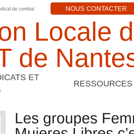
NOUS CONTACTER
ndicat de combat
on Locale d
 de Nante
ICATS ET
RESSOURCES
S
Les groupes Femm
Mujeres Libres c’e