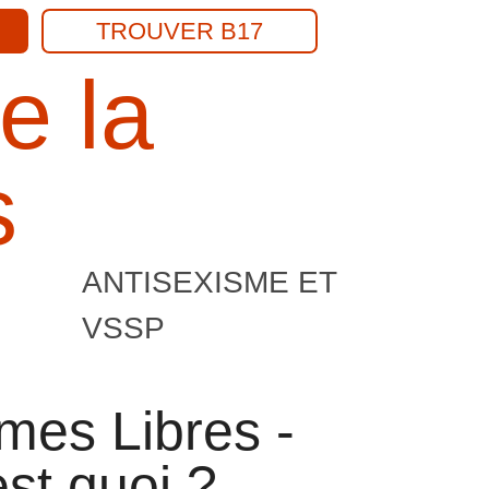
TROUVER B17
e la
Recherch
s
ANTISEXISME ET
VSSP
es Libres -
st quoi ?