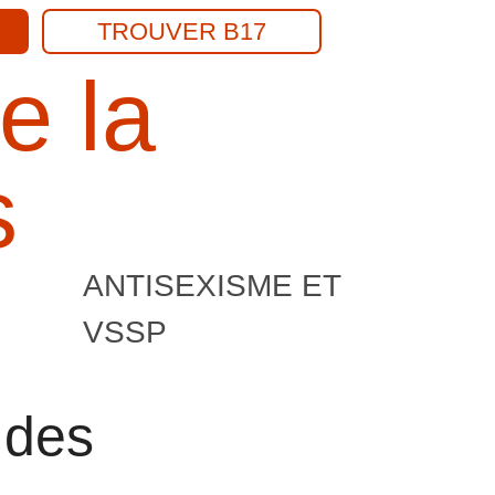
TROUVER B17
e la
Recherch
s
ANTISEXISME ET
VSSP
 des