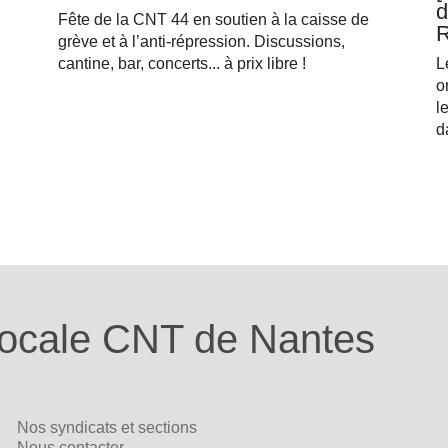
d
Fête de la CNT 44 en soutien à la caisse de
R
grève et à l’anti-répression. Discussions,
cantine, bar, concerts... à prix libre !
L
o
l
d
ocale CNT de Nantes
Nos syndicats et sections
Nous contacter