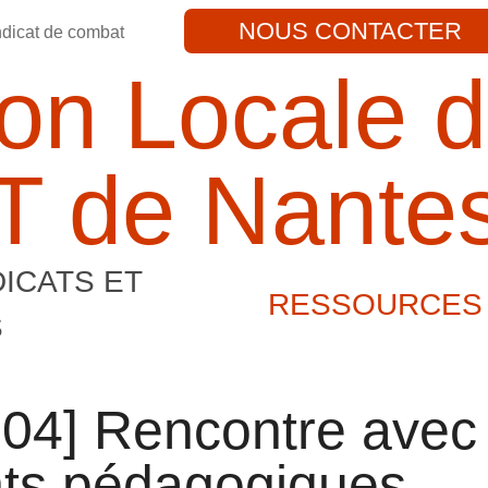
NOUS CONTACTER
ndicat de combat
on Locale d
 de Nante
ICATS ET
RESSOURCES
S
-04] Rencontre avec
nts pédagogiques