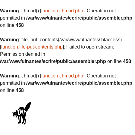
Warning
: chmod() [
function.chmod.php
]: Operation not
permitted in
/var/www/ulnantes/ecrire/public/assembler.php
on line
458
Warning
: file_put_contents(/var/www/ulnantes/.htaccess)
[
function.file-put-contents.php
]: Failed to open stream:
Permission denied in
/var/www/ulnantes/ecrire/public/assembler.php
on line
458
Warning
: chmod() [
function.chmod.php
]: Operation not
permitted in
/var/www/ulnantes/ecrire/public/assembler.php
on line
458